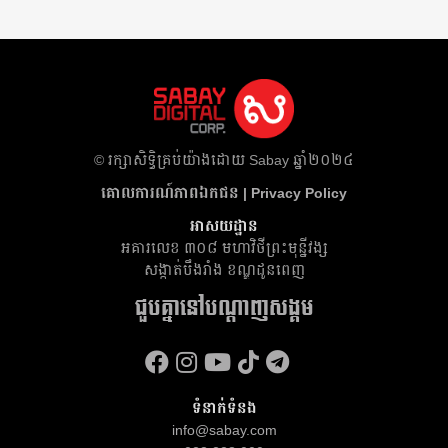
​© រក្សា​សិទ្ធិ​គ្រប់​យ៉ាង​ដោយ​ Sabay ឆ្នាំ​២០២៤
គោលការណ៍​ភាព​ឯកជន | Privacy Policy
អាសយដ្ឋាន
អគារ​លេខ ៣០៨ មហាវិថីព្រះមុន្នីវង្ស
សង្កាត់បឹងរាំង ខណ្ឌដូនពេញ
ជួបគ្នានៅបណ្តាញសង្គម
ទំនាក់ទំនង
info@sabay.com