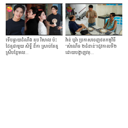
ទើបធ្លាយដំណឹង តុប វិសាល ប៉ះ
វ៉ាន់ បូរ៉ា ប្រកាសចេញថតកម្មវិធី
ដៃគូជាមួយ សិទ្ធី នីកា ស្រាប់តែតួ
“សំណើច ២ជំនាន់”រដូវកាលទី២
ស្រីបន្ថែមល...
ដោយបង្ហាញវត្...