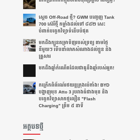
ដាក់​ប្រាក់​កាក់​ក្នុង​មាត់​មនុស្ស​ស្លាប់ ដើម្បី​អ្វី?
ស្តេច Off-Road ថ្មី? GWM បញ្ចេញ Tank
700 ស៊េរីថ្មី កម្លាំងដល់ទៅ ៨៥២ សេះ
បំពាក់បច្ចេកវិទ្យាទំនើបបំផុត
មកដឹងក្បួនតម្រាទិញរបស់ទ្រព្យ តាមថ្ងៃ
នីមួយៗ ទើបនាំលាភសំណាងដល់ខ្លួន និង
គ្រួសារ
មក​ដឹងឆ្នាំ​កំណើត​ដែល​ជា​គូ​នឹង​ឆ្នាំ​របស់​អ្នក!​
កក្រើកពិព័រណ៍រថយន្តក្រុងប៉េកាំង! BYD
បង្ហាញមុខ Atto 3 រូបរាងធំជាងមុន និង
បច្ចេកវិទ្យាសាកថ្មលឿន "Flash
Charging" ត្រឹម ៥ នាទី
អត្ថបទថ្មី