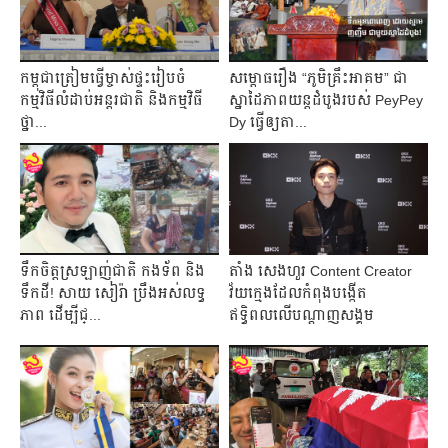
កម្ពុជាត្រៀមធ្វើម្ចាស់ផ្ទះរៀបចំ
សម្ពោធរឿង “ភូមិគ្រឹះអាគម” ជា
កម្មវិធីលំដាប់អន្តរជាតិ និងកម្មវិធី
ស្នាដៃភាពយន្ដដំបូងរបស់ PeyPey
ថ្នា...
Dy ធ្វើឲ្យតា...
ទឹកចិត្ដស្រឡាញ់ជាតិ កងទ័ព និង
តាំង សេងហួរ Content Creator
ទឹកដី! សាយ សៀរ៉ា ប្រឹងអស់លទ្ធ
វ័យក្មេងដែលកំពុងបង្កើត
ភាព ដើម្បីជ្...
ឥទ្ធិពលលើបណ្តាញសង្គម