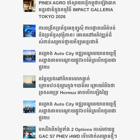
PINEX AGRO នាំ​ស្វាយចន្ទី​កម្ពុជា​ឡើង​ឆាក​
អន្តរជាតិ​​ក្នុង​កម្មវិធី​ IMPACT GALLERIA
TOKYO 2026
ការពង្រីកប្រព័ន្ធអេកូឡូស៊ី ការផ្តោតលើតំបន់
និងប្រព័ន្ធសុវត្ថិភាព៖ គោលដៅអភិវឌ្ឍន៍ដ៏
សំខាន់សម្រាប់ថ្នាលកីឡាអន្តរជាតិ
គម្រោង Auto City មជ្ឈមណ្ឌលយានយន្តថ្មី
សន្លាង​តាមបណ្តោយផ្លូវ​​៦០ម៉ែត្រ​បើកជួលជា
ផ្លូវការ
តម្លៃប្រេងឆៅពិភពលោកធ្លាក់
ក្រោម៨០ដុល្លារក្នុង១បារ៉ែល ក្រោយរំពឹងថា​
ច្រកសមុទ្រ Hormuz អាចបើកឡើងវិញ
គម្រោង Auto City មជ្ឈមណ្ឌលយានយន្តថ្មី
សន្លាង​តាមបណ្តោយផ្លូវ​​៦០ម៉ែត្រ​បើកជួលជា
ផ្លូវការ
មកដឹងពីតម្លៃទាំង 2 Options របស់រថយន្ត
GAC S7 PHEV i4WD ទើបដាក់សម្ពោធថ្មីៗ