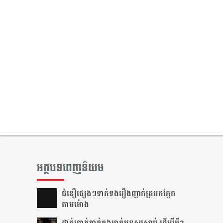
អត្ថបទពេញនិយម
ជំនឿ​ផ្សេងៗ​ទាក់ទង​រឿង​ញាក់​ត្របក​ភ្នែក​
តាម​ម៉ោង​