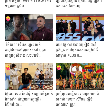
ភ្លាម កម្មវិធី RAPPER FIGHTER
ប្រែជាស្ងប់ស្ងាត់ ក្រោយបង្ហាញការ
ទទួលបេក្ខជន...
សោកសៅលើបណ្ដ...
“ម៉ែនាថ” ទើបសម្ពោធចាក់
លេចវត្ដមានតារាចម្រៀង ចាន់
បញ្ចាំងយប់មិញនេះ សៅ ឧត្ដម
ស្រីខួច យ៉ាងស្រស់ស្អាតក្នុងពិធី
ជាតួអង្គសំខាន់ លះបង់មិ...
សម្ពោធ PLUS 8...
ថ្ងៃនេះ ទេព រិនដារ៉ូ សម្រេចចិត្ដចាក់
រូបប៉ុន្មានសន្លឹកនេះ ហ្វេនៗលាន់
វ៉ាក់សាំង ជាមួយពាក្យក្រើន
មាត់ថា ខេមរៈ សិរីមន្ដ ធ្វើចំ
រំលឹកចំពោ...
គោលដៅ ត្រូវ...