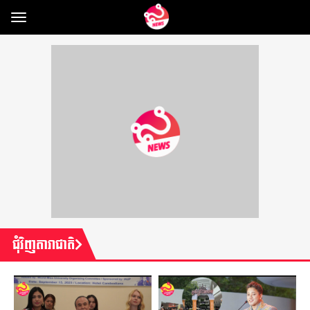
Toggle
navigation
ជុំវិញតារាជាតិ