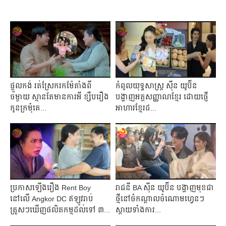
ផ្ដួលកង់ រត់ស្រែករកម៉ែតាំងពី
កំពូលយុទ្ធសាស្ដ្រ ស៊ីន យូប៊ីន
ចម្ងាយ ស្មានតែមានការអី ខ្សឹបរឿង
បង្ហាញអត្ដសញ្ញាណខ្មែរ ដោយផ្ញើ
កូនក្រមុំគេ...
អាហារខ្មែរដ...
ប្រកាសឡើងរឿង Rent Boy
រាជនី BA ស៊ីន យូប៊ីន បង្ហាញមុខជា
នៅលើ Angkor DC ឥឡូវរាប់
ថ្មីនៅចំកណ្ដាលចំណោមហ្វេនៗ
ត្រួសៗឃើញផលិតកម្មដល់ទៅ ៣...
ស្ពាយទាំងការ...