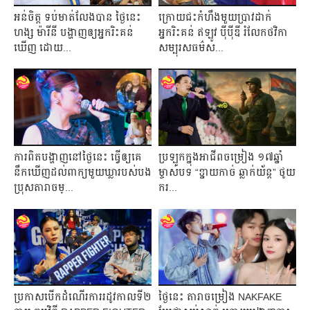
អន់ចិត្ដ ទប់មាត់លែងបាន ថ្ងៃនេះ
ក្រោយជះកំហឹងមួយប្រាវដាក់
ហង្ស ម៉ារីនី បង្ហាញឲ្យអ្នករិះគន់
អ្នករិះគន់ ឥឡូវ ប៉ីប៉ីឌី រំលែកថវិកា
ឃើញ ដោយ...
សម្បុរសធម៌ស...
ការពិតបង្ហាញនៅថ្ងៃនេះ ធ្វើឲ្យគេ
ប្រឡូកក្នុងអាជីពចម្រៀង ១៧ឆ្នាំ
នឹកឃើញដល់ពាក្យមួយឃ្លារបស់បង
ម្ចាស់បទ “ខ្នាយកាច់ ឆ្លាក់យ័ន្ដ” ថូយ
ប្រុសតារាចម្...
ករ...
ប្រកាសបើកដំណើរការរដូវកាលទី២
ថ្ងៃនេះ តារាចម្រៀង NAKFAKE