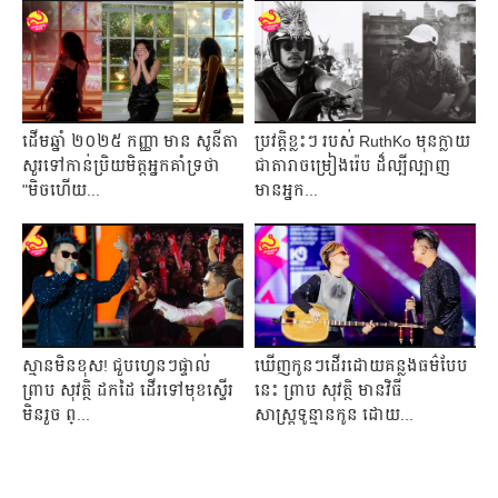
ដើមឆ្នាំ ២០២៥ កញ្ញា មាន សូនីតា
ប្រវត្តិខ្លះៗ របស់ RuthKo មុនក្លាយ
សួរទៅកាន់ប្រិយមិត្តអ្នកគាំទ្រថា
ជាតារាចម្រៀងរ៉េប ដ៏ល្បីល្បាញ
"មិចហើយ...
មានអ្នក...
ស្មានមិនខុស! ជួបហ្វេនៗផ្ទាល់
ឃើញកូនៗដើរដោយគន្លងធម៌បែប
ព្រាប សុវត្ថិ ដកដៃ ដើរទៅមុខស្ទើរ
នេះ ព្រាប សុវត្ថិ មានវិធី
មិនរួច ព្...
សាស្ដ្រទូន្មានកូន ដោយ...